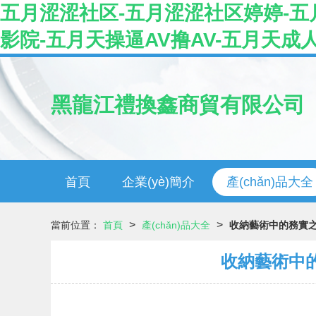
五月涩涩社区-五月涩涩社区婷婷-五月
影院-五月天操逼AV撸AV-五月天成
黑龍江禮換鑫商貿有限公司
首頁
企業(yè)簡介
產(chǎn)品大全
>
>
當前位置：
首頁
產(chǎn)品大全
收納藝術中的務實之
收納藝術中的