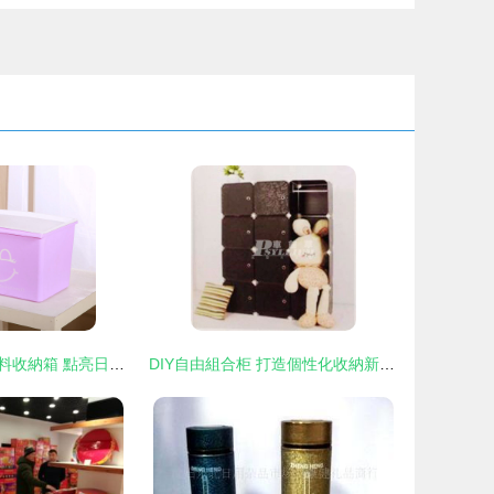
「物有物語」塑料收納箱 點亮日常的絢彩儲物之道
DIY自由組合柜 打造個性化收納新體驗——義烏市車前草日用品批發(fā)解析