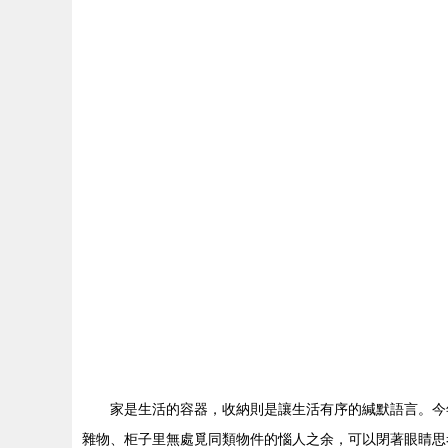
家是生活的容器，收納則是讓生活有序的緘默語言
雜物、柜子里無處覓同類物件的惱人之余，可以閉著眼睛思考二