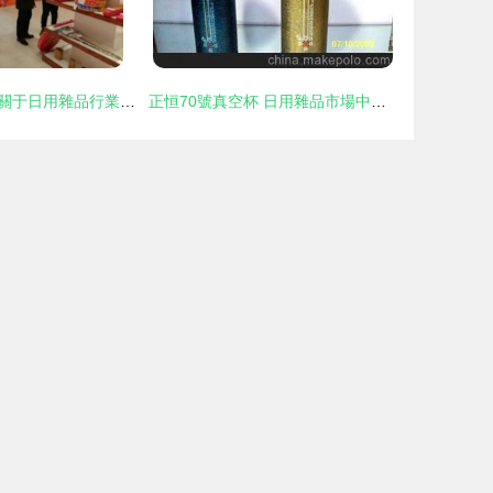
密山市人民政府關于日用雜品行業(yè)發(fā)展的規(guī)劃與展望
正恒70號真空杯 日用雜品市場中的保溫精品