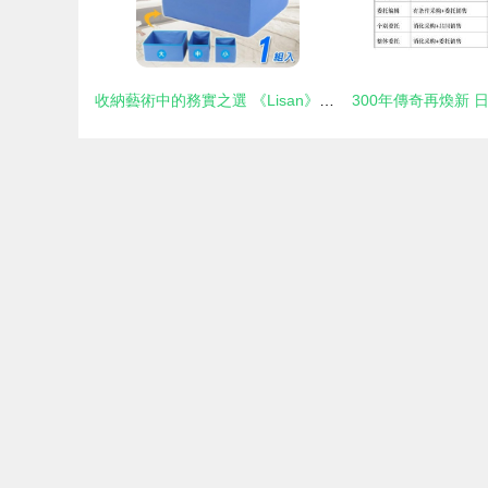
收納藝術中的務實之選 《Lisan》尼龍布折疊式雜物收納盒套組測評