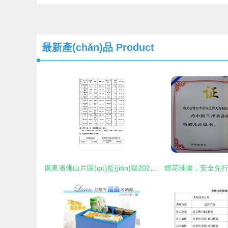
最新產(chǎn)品
Product
廣東省佛山片區(qū)監(jiān)獄2022-2023年度罪犯大宗生活物資（副食及日用雜品）采購項目中標公告發(fā)布