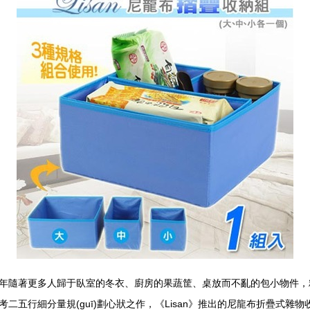
。今年隨著更多人歸于臥室的冬衣、廚房的果蔬筐、桌放而不亂的包
五行細分量規(guī)劃心狀之作，《Lisan》推出的尼龍布折疊式雜物