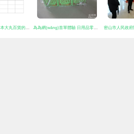
300年傳奇再煥新 日本大丸百貨的轉型之道
為為網(wǎng)首單體驗 日用品零食飲料大雜燴，性價比超超市的網(wǎng)購新選擇