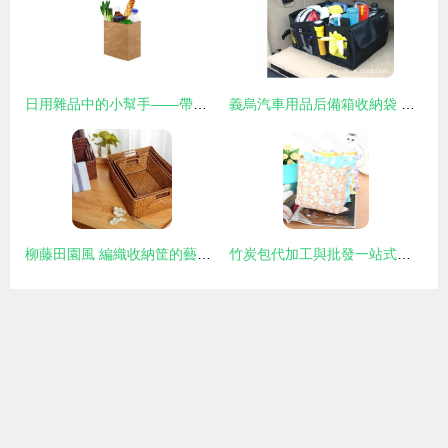
日用雜品中的小幫手——帶食物購物袋的妙用與選擇
義烏汽車用品后備箱收納袋 廠家直供，盡在義烏市水景文日用品廠
柳藤田園風 編織收納筐的藝術與實用美學
竹炭包代加工與批發一站式指南 沃爾瑪供應商的實力解析