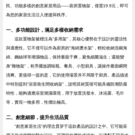
民、功能多樣的創意家居用品——廚房置物架，僅需19.9元，即可
為您的家居生活注入便捷與秩序。
一、多功能設計，滿足多樣收納需求
這款置物架被標注為“多用架”，其核心優勢在于設計的靈活性
與適應性。它不僅可以作為廚房的“海綿瀝水架”，輕松收納洗碗海
綿、鋼絲球等潮濕物品，保持臺面干爽，避免細菌滋生；還能變
身“雜物架”，有序擺放調味瓶、餐具、小型廚具，讓操作臺面瞬間
清爽。更值得一提的是，它的使用場景并不局限于廚房。產品描述
中特別提到“浴室衛生間收納架”，說明其材質很可能具備防潮防腐
特性，能夠適應浴室潮濕環境，用于放置洗發水、沐浴露、毛巾
等，實現一物多用，性價比極高。
二、創意細節，提升生活品質
“創意家居生活”的理念貫穿于這款產品的設計之中。它可能采