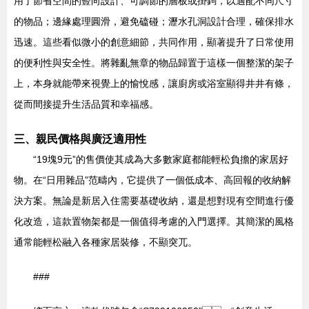
用了節省空間的豎向設計、可調節的層板或掛鉤，以適配不同尺寸
的物品；邊緣處理圓滑，避免磕碰；瀝水孔洞設計合理，確保排水
迅速。這些看似微小的創意細節，共同作用，顯著提升了日常使用
的便利性與安全性。將雜亂無章的物品歸置于這樣一個整潔的架子
上，本身就能帶來視覺上的愉悅感，讓廚房或浴室顯得井井有條，
從而間接提升生活品質和幸福感。
三、親民價格與廣泛適用性
“19塊9元”的售價使其成為大多數家庭都能輕松負擔的家居好
物。在“日用雜品”范疇內，它提供了一個低成本、高回報的收納解
決方案。無論是新居入住需要基礎收納，還是想對現有空間進行優
化改造，這款置物架都是一個值得考慮的入門選擇。其簡潔的風格
通常能輕松融入各種家居裝修，不顯突兀。
###