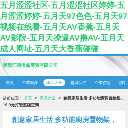
五月涩涩社区-五月涩涩社区婷婷-五
月涩涩婷婷-五月天97色色-五月天97
视频在线看-五月天AV香蕉-五月天
AV影院-五月天操逼AV撸AV-五月天
成人网址-五月天大香蕉碰碰
黑龍江禮換鑫商貿有限公司
首頁
企業簡介
產品大全
聯系我們
企業信息
訪客
>
>
當前位置：
首頁
產品大全
創意家居生活 多功能廚房置物架，
19.9元打造整潔空間
創意家居生活 多功能廚房置物架，