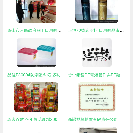
密山市人民政府關于日用雜品行業發展的規劃與展望
正恒70號真空杯 日用雜品市場中的保溫精品
品佳P80604防潮塑料箱 多功能收納解決方案，深圳市弘福禮品批發專業供應
晉中銷售PE電熔管件與PE熱熔承插管件 日用雜品的工業新星
璀璨綻放 今年煙花新增200余種創新花樣，點亮節日夜空
新疆雙興拍賣有限責任公司 日用雜品拍賣領域的專業力量